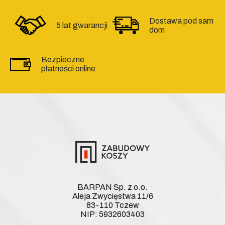
Dostawa pod sam
5 lat gwarancji
dom
Bezpieczne
płatności online
BARPAN Sp. z o.o.
Aleja Zwycięstwa 11/6
83-110 Tczew
NIP: 5932603403