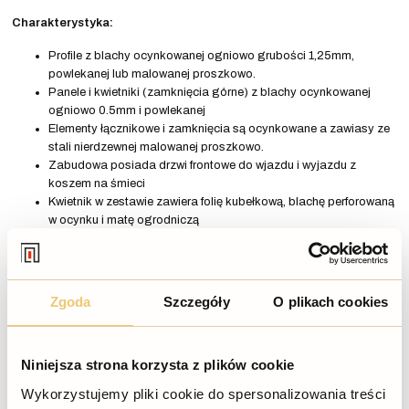
Charakterystyka:
Profile z blachy ocynkowanej ogniowo grubości 1,25mm,
powlekanej lub malowanej proszkowo.
Panele i kwietniki (zamknięcia górne) z blachy ocynkowanej
ogniowo 0.5mm i powlekanej
Elementy łącznikowe i zamknięcia są ocynkowane a zawiasy ze
stali nierdzewnej malowanej proszkowo.
Zabudowa posiada drzwi frontowe do wjazdu i wyjazdu z
koszem na śmieci
Kwietnik w zestawie zawiera folię kubełkową, blachę perforowaną
w ocynku i matę ogrodniczą
Do każdej sekcji dołączony jest wąż ze złączką na odpływ wody
z kwietnika
Drzwi posiadają zamknięcia
W zestawie znajduje się specjalny drut ułatwiający wyrzucanie
Zgoda
Szczegóły
O plikach cookies
śmieci bez wyciągania kosza z zabudowy
W dolnych listwach przewidziano otwory ułatwiające kotwienie
do podłoża
Niniejsza strona korzysta z plików cookie
Kwietnik o głębokości 10 cm pozwala na zasadzenie
wymagających kwiatów i roślin ozdobnych
Wykorzystujemy pliki cookie do spersonalizowania treści