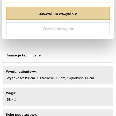
Zalecamy, żeby powierzchnia kostka/wylewka była większa od
powierzchni zabudowy o min.10cm. Po zamontowaniu zabudowy,
Zezwól na wszystkie
należy zakotwiczyć zabudowę zakupując kotwy 8-10cm.Jedna
sekcja/moduł ma przygotowane 4 miejsca/otwory pod kotwiczenie + 2
dodatkowe otwory w ramie w razie potrzeby.
Zezwól na wybór
Informacje techniczne
Wymiar zabudowy:
Wysokość: 120cm , Szerokość: 118cm, Głębokość: 68cm
Waga:
58 kg
Kolor podstawowy: