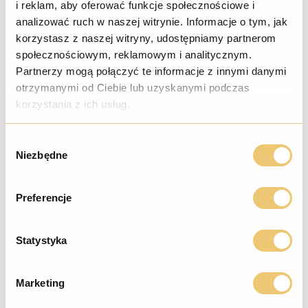
i reklam, aby oferować funkcje społecznościowe i
Zalety:
analizować ruch w naszej witrynie. Informacje o tym, jak
Nowoczesny, estetyczny wygląd zabudowy na kosze
korzystasz z naszej witryny, udostępniamy partnerom
śmietnikowe.
społecznościowym, reklamowym i analitycznym.
Trwała i mocna konstrukcja, lekka i bardzo łatwa w montażu
Partnerzy mogą połączyć te informacje z innymi danymi
oraz rozbudowie.
Blachy odporne na zmienne warunki atmosferyczne, trwałe i nie
otrzymanymi od Ciebie lub uzyskanymi podczas
wymagające konserwacji
korzystania z ich usług.
Wszystkie użyte do produkcji materiały nadają się do
ponownego wykorzystania.
Wybór
Produkt POLSKI.
Niezbędne
zgody
DARMOWA WYSYŁKA NA TERENIE POLSKI
Preferencje
Wysyłane w paczkach o wadze do 33 kg.
Statystyka
PRZED MONTAŻEM
Kupujący powinien przygotować podłoże przed
montażem. Należy przygotować wylewkę betonową lub kostkę, ale
Marketing
trzeba pamiętać, że podłoże pod montaż musi być wypoziomowane.