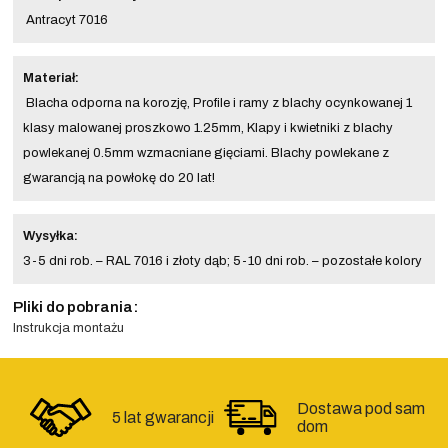
Antracyt 7016
Materiał:
Blacha odporna na korozję, Profile i ramy z blachy ocynkowanej 1
klasy malowanej proszkowo 1.25mm, Klapy i kwietniki z blachy
powlekanej 0.5mm wzmacniane gięciami. Blachy powlekane z
gwarancją na powłokę do 20 lat!
Wysyłka:
3-5 dni rob. – RAL 7016 i złoty dąb; 5-10 dni rob. – pozostałe kolory
Pliki do pobrania:
Instrukcja montażu
Dostawa pod sam
5 lat gwarancji
dom